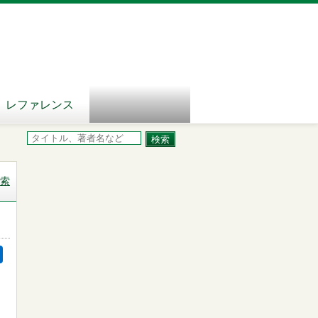
レファレンス
索