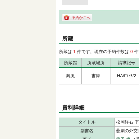
予約かごへ
所蔵
所蔵は
1
件です。現在の予約件数は
0
件
所蔵館
所蔵場所
請求記号
興風
書庫
HA/F/ﾄﾖ/2
資料詳細
タイトル
松岡洋右 
副書名
悲劇の外交