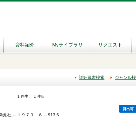
資料紹介
Myライブラリ
リクエスト
詳細蔵書検索
ジャンル検
1 件中、 1 件目
貸出可
新潮社 -- １９７９．６ -- 913.6