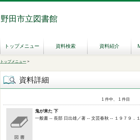
野田市立図書館
トップメニュー
資料検索
資料紹介
トップメニュー
>
資料詳細
1 件中、 1 件目
鬼が来た 下
一般書 -- 長部 日出雄／著 -- 文芸春秋 -- １９７９．１１ 