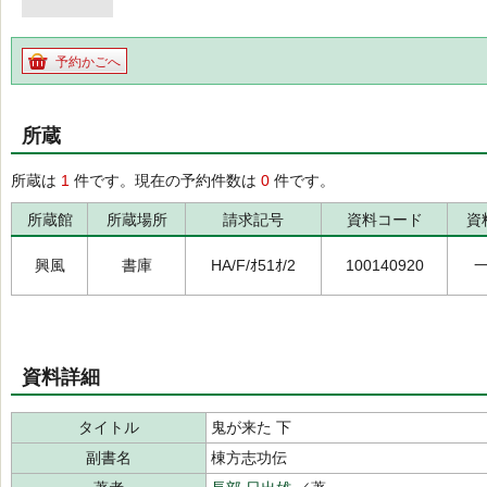
予約かごへ
所蔵
所蔵は
1
件です。現在の予約件数は
0
件です。
所蔵館
所蔵場所
請求記号
資料コード
資
興風
書庫
HA/F/ｵ51ｵ/2
100140920
資料詳細
タイトル
鬼が来た 下
副書名
棟方志功伝