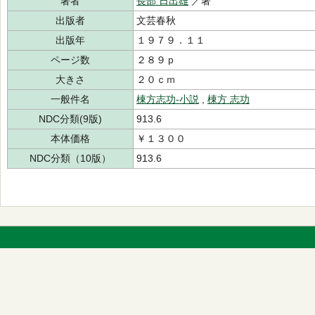
著者
長部 日出雄
／著
出版者
文芸春秋
出版年
１９７９．１１
ページ数
２８９ｐ
大きさ
２０ｃｍ
一般件名
棟方志功-小説
,
棟方 志功
NDC分類(9版)
913.6
本体価格
￥１３００
NDC分類（10版）
913.6