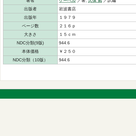
著者
ケーベル
／著,
久保 勉
／訳編
出版者
岩波書店
出版年
１９７９
ページ数
２１６ｐ
大きさ
１５ｃｍ
NDC分類(9版)
944.6
本体価格
￥２５０
NDC分類（10版）
944.6