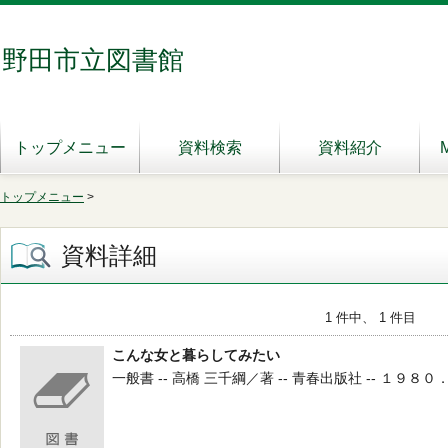
野田市立図書館
トップメニュー
資料検索
資料紹介
トップメニュー
>
資料詳細
1 件中、 1 件目
こんな女と暮らしてみたい
一般書 -- 高橋 三千綱／著 -- 青春出版社 -- １９８０．３ 