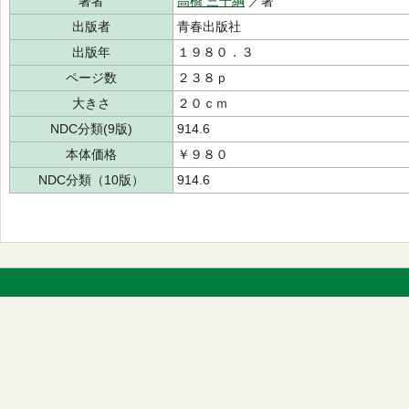
著者
高橋 三千綱
／著
出版者
青春出版社
出版年
１９８０．３
ページ数
２３８ｐ
大きさ
２０ｃｍ
NDC分類(9版)
914.6
本体価格
￥９８０
NDC分類（10版）
914.6