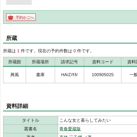
予約かごへ
所蔵
所蔵は
1
件です。現在の予約件数は
0
件です。
所蔵館
所蔵場所
請求記号
資料コード
資料
興風
書庫
HA/Z/ﾀｶ/
100905025
一
資料詳細
タイトル
こんな女と暮らしてみたい
叢書名
青春愛蔵版