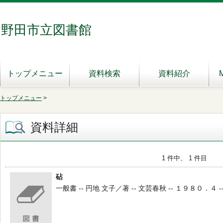
野田市立図書館
トップメニュー
資料検索
資料紹介
トップメニュー
>
資料詳細
1 件中、 1 件目
砧
一般書 -- 円地 文子／著 -- 文芸春秋 -- １９８０．４ -- 