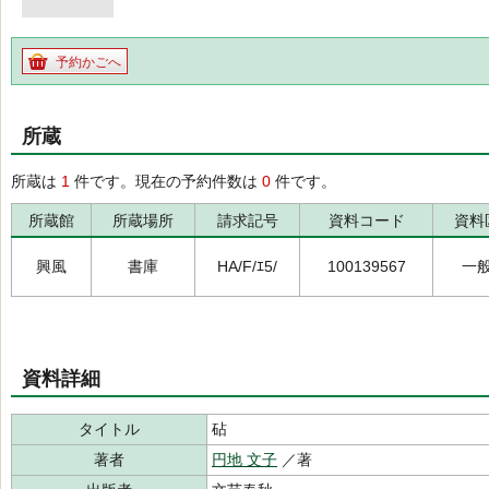
予約かごへ
所蔵
所蔵は
1
件です。現在の予約件数は
0
件です。
所蔵館
所蔵場所
請求記号
資料コード
資料
興風
書庫
HA/F/ｴ5/
100139567
一
資料詳細
タイトル
砧
著者
円地 文子
／著