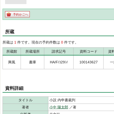
予約かごへ
所蔵
所蔵は
1
件です。現在の予約件数は
0
件です。
所蔵館
所蔵場所
請求記号
資料コード
資
興風
書庫
HA/F/ｺ29ｼ/
100143627
一
資料詳細
タイトル
小説 内申書裁判
著者
小中 陽太郎
／著