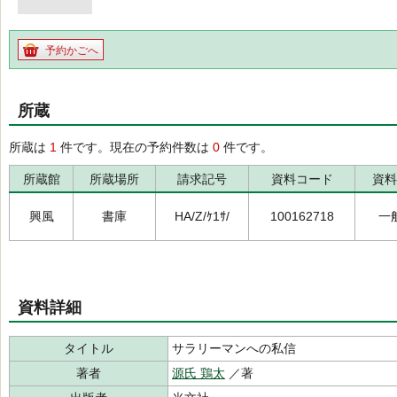
予約かごへ
所蔵
所蔵は
1
件です。現在の予約件数は
0
件です。
所蔵館
所蔵場所
請求記号
資料コード
資料
興風
書庫
HA/Z/ｹ1ｻ/
100162718
一
資料詳細
タイトル
サラリーマンへの私信
著者
源氏 鶏太
／著