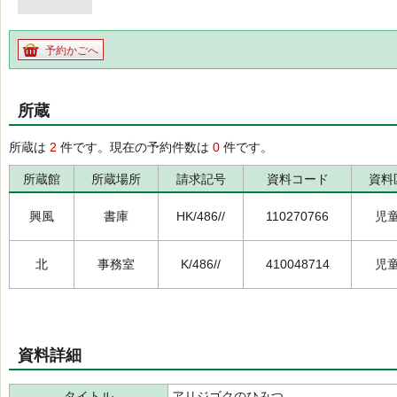
予約かごへ
所蔵
所蔵は
2
件です。現在の予約件数は
0
件です。
所蔵館
所蔵場所
請求記号
資料コード
資料
興風
書庫
HK/486//
110270766
児
北
事務室
K/486//
410048714
児
資料詳細
タイトル
アリジゴクのひみつ