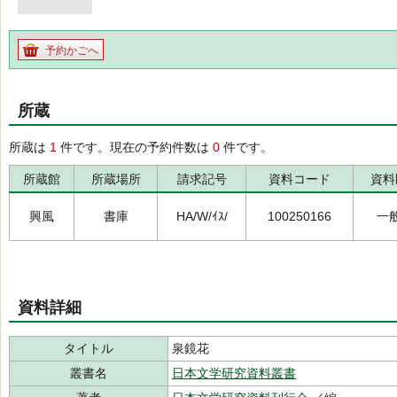
予約かごへ
所蔵
所蔵は
1
件です。現在の予約件数は
0
件です。
所蔵館
所蔵場所
請求記号
資料コード
資料
興風
書庫
HA/W/ｲｽ/
100250166
一
資料詳細
タイトル
泉鏡花
叢書名
日本文学研究資料叢書