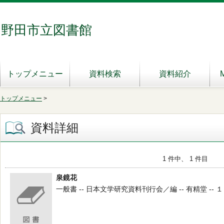
野田市立図書館
トップメニュー
資料検索
資料紹介
トップメニュー
>
資料詳細
1 件中、 1 件目
泉鏡花
一般書 -- 日本文学研究資料刊行会／編 -- 有精堂 -- １９８