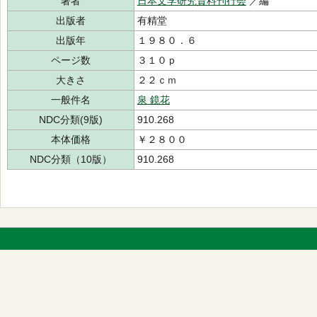
著者
日本文学研究資料刊行会
／編
出版者
有精堂
出版年
１９８０．６
ページ数
３１０ｐ
大きさ
２２ｃｍ
一般件名
泉 鏡花
NDC分類(9版)
910.268
本体価格
￥２８００
NDC分類（10版）
910.268