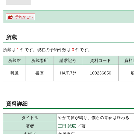
予約かごへ
所蔵
所蔵は
1
件です。現在の予約件数は
0
件です。
所蔵館
所蔵場所
請求記号
資料コード
資料
興風
書庫
HA/F/ﾐﾀ/
100236850
一
資料詳細
タイトル
やがて笛が鳴り、僕らの青春は終わる
著者
三田 誠広
／著