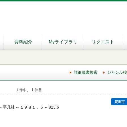
資料紹介
Myライブラリ
リクエスト
詳細蔵書検索
ジャンル検
1 件中、 1 件目
貸出可
 平凡社 -- １９８１．５ -- 913.6