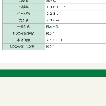
出版者
講談社
出版年
１９８１．７
ページ数
２２８ｐ
大きさ
２０ｃｍ
一般件名
日本文学
NDC分類(9版)
910.4
本体価格
￥１３００
NDC分類（10版）
910.4