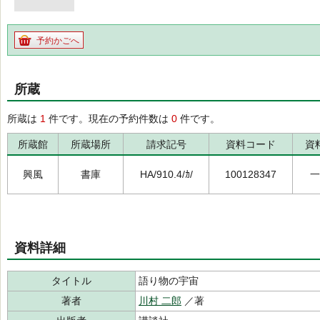
予約かごへ
所蔵
所蔵は
1
件です。現在の予約件数は
0
件です。
所蔵館
所蔵場所
請求記号
資料コード
資
興風
書庫
HA/910.4/ｶ/
100128347
一
資料詳細
タイトル
語り物の宇宙
著者
川村 二郎
／著