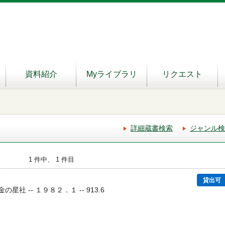
資料紹介
Myライブラリ
リクエスト
詳細蔵書検索
ジャンル検
1 件中、 1 件目
貸出可
金の星社 -- １９８２．１ -- 913.6