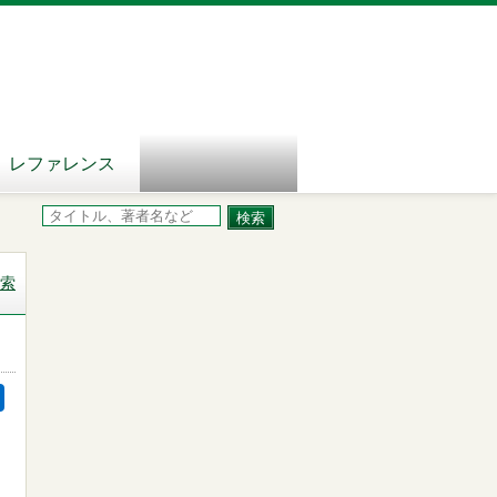
レファレンス
索