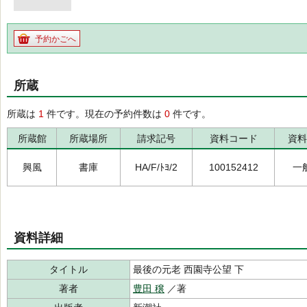
予約かごへ
所蔵
所蔵は
1
件です。現在の予約件数は
0
件です。
所蔵館
所蔵場所
請求記号
資料コード
資料
興風
書庫
HA/F/ﾄﾖ/2
100152412
一
資料詳細
タイトル
最後の元老 西園寺公望 下
著者
豊田 穣
／著