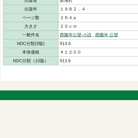
出版者
新潮社
出版年
１９８２．４
ページ数
２６４ｐ
大きさ
２０ｃｍ
一般件名
西園寺公望-小説
,
西園寺 公望
NDC分類(9版)
913.6
本体価格
￥１２００
NDC分類（10版）
913.6