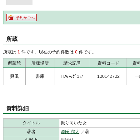
予約かごへ
所蔵
所蔵は
1
件です。現在の予約件数は
0
件です。
所蔵館
所蔵場所
請求記号
資料コード
資
興風
書庫
HA/F/ｹﾞ1ﾌ/
100142702
一
資料詳細
タイトル
振り向いた女
著者
源氏 鶏太
／著