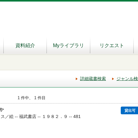
資料紹介
Myライブラリ
リクエスト
詳細蔵書検索
ジャンル検
1 件中、 1 件目
か
貸出可
／絵 -- 福武書店 -- １９８２．９ -- 481