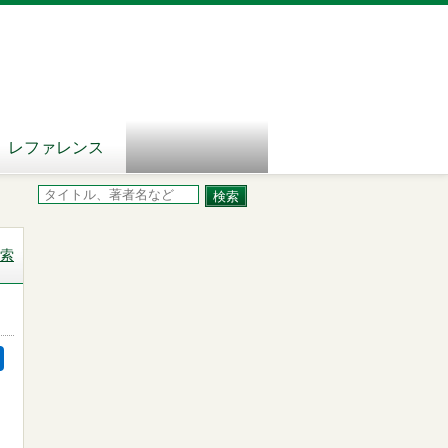
レファレンス
索