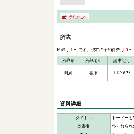
予約かごへ
所蔵
所蔵は
1
件です。現在の予約件数は
0
件
所蔵館
所蔵場所
請求記号
興風
書庫
HK/48/ﾗ/
資料詳細
タイトル
ドードーを
副書名
わすれられ