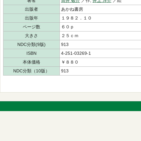
著者
筒井 敬介
／作,
井上 洋介
／絵
出版者
あかね書房
出版年
１９８２．１０
ページ数
６０ｐ
大きさ
２５ｃｍ
NDC分類(9版)
913
ISBN
4-251-03269-1
本体価格
￥８８０
NDC分類（10版）
913