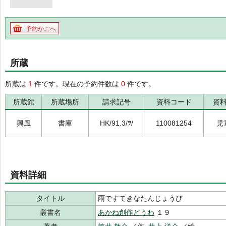
予約かごへ
所蔵
所蔵は
1
件です。現在の予約件数は
0
件です。
所蔵館
所蔵場所
請求記号
資料コード
資
興風
書庫
HK/91.3/ﾂ/
110081254
児
資料詳細
タイトル
雨ですてきなたんじょうび
叢書名
あかね創作どうわ
１９