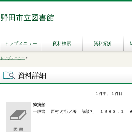
野田市立図書館
トップメニュー
資料検索
資料紹介
トップメニュー
>
資料詳細
1 件中、 1 件目
癌病船
一般書 -- 西村 寿行／著 -- 講談社 -- １９８３．１ -- 9