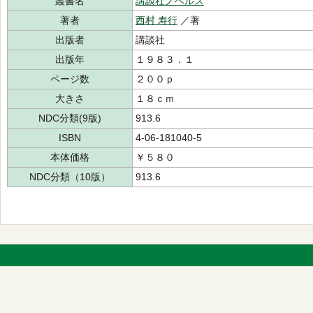
叢書名
講談社ノベルス
著者
西村 寿行
／著
出版者
講談社
出版年
１９８３．１
ページ数
２００ｐ
大きさ
１８ｃｍ
NDC分類(9版)
913.6
ISBN
4-06-181040-5
本体価格
￥５８０
NDC分類（10版）
913.6