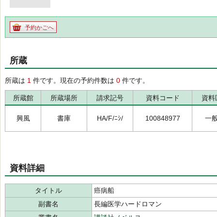
予約かごへ
所蔵
所蔵は
1
件です。現在の予約件数は
0
件です。
所蔵館
所蔵場所
請求記号
資料コード
資料
興風
書庫
HA/F/ﾆｼ/
100848977
一
資料詳細
タイトル
癌病船
副書名
長編医学ハードロマン