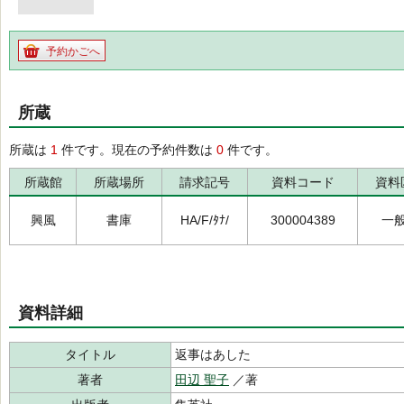
予約かごへ
所蔵
所蔵は
1
件です。現在の予約件数は
0
件です。
所蔵館
所蔵場所
請求記号
資料コード
資料
興風
書庫
HA/F/ﾀﾅ/
300004389
一
資料詳細
タイトル
返事はあした
著者
田辺 聖子
／著