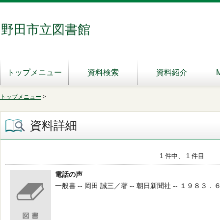
野田市立図書館
トップメニュー
資料検索
資料紹介
トップメニュー
>
資料詳細
1 件中、 1 件目
電話の声
一般書 -- 岡田 誠三／著 -- 朝日新聞社 -- １９８３．６ --