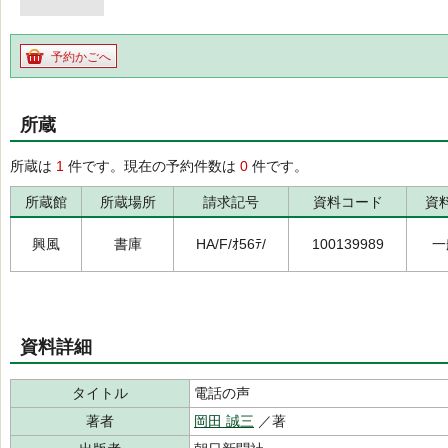
予約かごへ
所蔵
所蔵は
1
件です。現在の予約件数は
0
件です。
所蔵館
所蔵場所
請求記号
資料コード
資
興風
書庫
HA/F/ｵ56ﾃ/
100139989
一
資料詳細
タイトル
電話の声
著者
岡田 誠三
／著