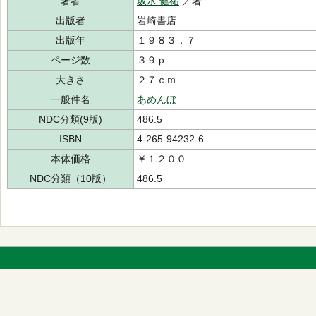
著者
坂水 健祐
／著
出版者
岩崎書店
出版年
１９８３．７
ページ数
３９ｐ
大きさ
２７ｃｍ
一般件名
あめんぼ
NDC分類(9版)
486.5
ISBN
4-265-94232-6
本体価格
￥１２００
NDC分類（10版）
486.5