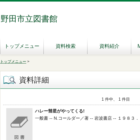
野田市立図書館
トップメニュー
資料検索
資料紹介
トップメニュー
>
資料詳細
1 件中、 1 件目
ハレー彗星がやってくる!
一般書 -- N.コールダー／著 -- 岩波書店 -- １９８３．８ 