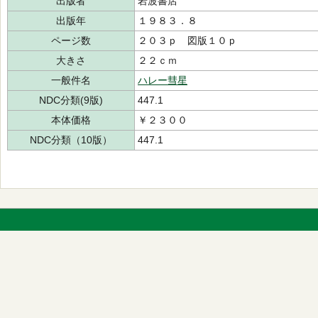
出版者
岩波書店
出版年
１９８３．８
ページ数
２０３ｐ 図版１０ｐ
大きさ
２２ｃｍ
一般件名
ハレー彗星
NDC分類(9版)
447.1
本体価格
￥２３００
NDC分類（10版）
447.1