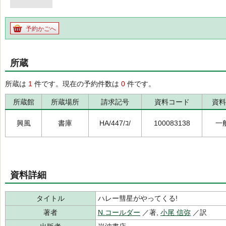
予約かごへ
所蔵
所蔵は
1
件です。現在の予約件数は
0
件です。
所蔵館
所蔵場所
請求記号
資料コード
資料
興風
書庫
HA/447/ｺ/
100083138
一
資料詳細
タイトル
ハレー彗星がやってくる!
著者
N.コールダー
／著,
小尾 信弥
／訳