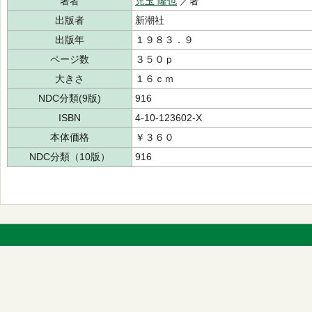
著者
児玉 隆也
／著
出版者
新潮社
出版年
１９８３．９
ページ数
３５０ｐ
大きさ
１６ｃｍ
NDC分類(9版)
916
ISBN
4-10-123602-X
本体価格
￥３６０
NDC分類（10版）
916