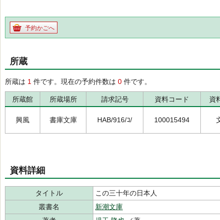
予約かごへ
所蔵
所蔵は
1
件です。現在の予約件数は
0
件です。
所蔵館
所蔵場所
請求記号
資料コード
資
興風
書庫文庫
HAB/916/ｺ/
100015494
資料詳細
タイトル
この三十年の日本人
叢書名
新潮文庫