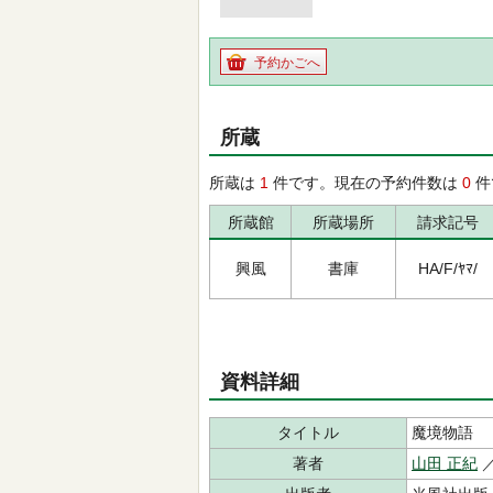
予約かごへ
所蔵
所蔵は
1
件です。現在の予約件数は
0
件
所蔵館
所蔵場所
請求記号
興風
書庫
HA/F/ﾔﾏ/
資料詳細
タイトル
魔境物語
著者
山田 正紀