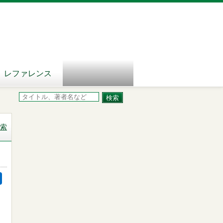
レファレンス
索