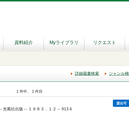
資料紹介
Myライブラリ
リクエスト
詳細蔵書検索
ジャンル検
1 件中、 1 件目
貸出可
- 光風社出版 -- １９８３．１２ -- 913.6