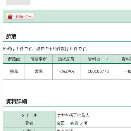
予約かごへ
所蔵
所蔵は
1
件です。現在の予約件数は
0
件です。
所蔵館
所蔵場所
請求記号
資料コード
資料
興風
書庫
HA/Z/ｷﾝ/
100108778
一
資料詳細
タイトル
ケヤキ横丁の住人
著者
金田一 春彦
／著