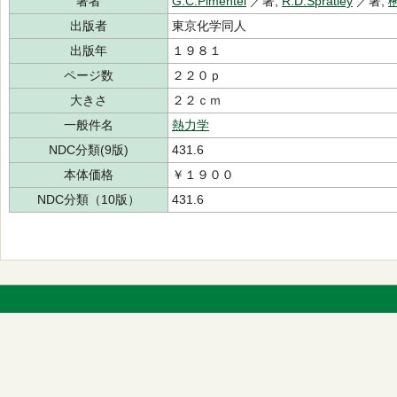
著者
G.C.Pimentel
／著,
R.D.Spratley
／著,
出版者
東京化学同人
出版年
１９８１
ページ数
２２０ｐ
大きさ
２２ｃｍ
一般件名
熱力学
NDC分類(9版)
431.6
本体価格
￥１９００
NDC分類（10版）
431.6