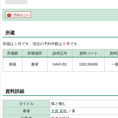
予約かごへ
所蔵
所蔵は
1
件です。現在の予約件数は
0
件です。
所蔵館
所蔵場所
請求記号
資料コード
資料
興風
書庫
HA/F/ｵｵ/
100138486
一
資料詳細
タイトル
狐と棲む
著者
大原 富枝
／著