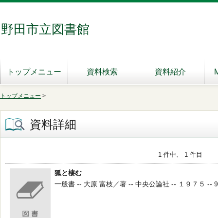
野田市立図書館
トップメニュー
資料検索
資料紹介
トップメニュー
>
資料詳細
1 件中、 1 件目
狐と棲む
一般書 -- 大原 富枝／著 -- 中央公論社 -- １９７５ -- 9