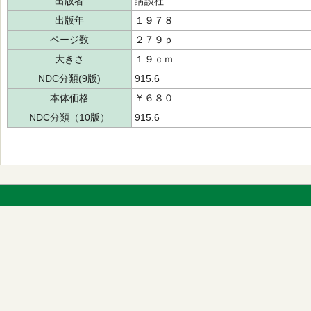
出版者
講談社
出版年
１９７８
ページ数
２７９ｐ
大きさ
１９ｃｍ
NDC分類(9版)
915.6
本体価格
￥６８０
NDC分類（10版）
915.6