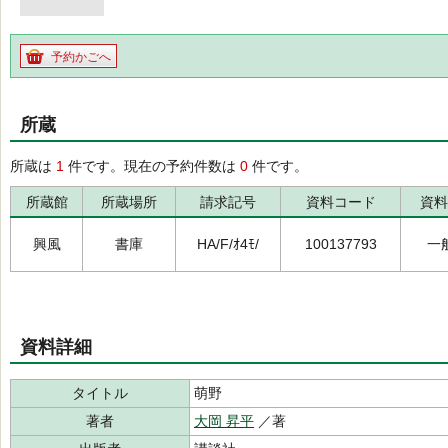
予約かごへ
所蔵
所蔵は
1
件です。現在の予約件数は
0
件です。
所蔵館
所蔵場所
請求記号
資料コード
資料
興風
書庫
HA/F/ｵ4ﾓ/
100137793
一
資料詳細
タイトル
萌野
著者
大岡 昇平
／著