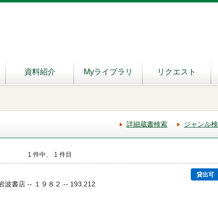
資料紹介
Myライブラリ
リクエスト
詳細蔵書検索
ジャンル検
1 件中、 1 件目
貸出可
岩波書店 -- １９８２ -- 193.212