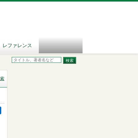
レファレンス
索