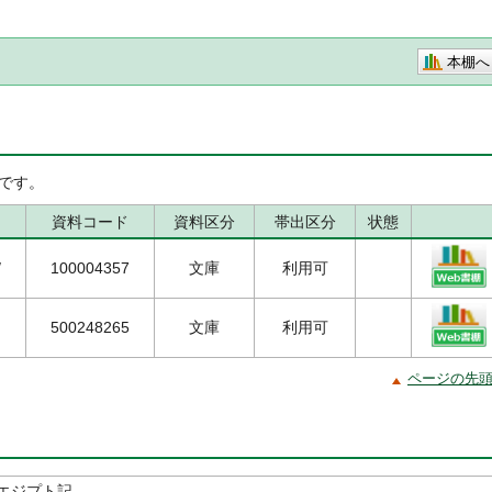
本棚へ
です。
資料コード
資料区分
帯出区分
状態
/
100004357
文庫
利用可
500248265
文庫
利用可
ページの先
エジプト記