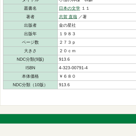
叢書名
日本の文学
１１
著者
志賀 直哉
／著
出版者
金の星社
出版年
１９８３
ページ数
２７３ｐ
大きさ
２０ｃｍ
NDC分類(9版)
913.6
ISBN
4-323-00791-4
本体価格
￥６８０
NDC分類（10版）
913.6