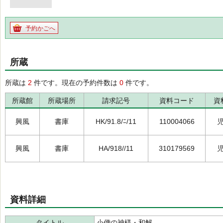
予約かごへ
所蔵
所蔵は
2
件です。現在の予約件数は
0
件です。
所蔵館
所蔵場所
請求記号
資料コード
資
興風
書庫
HK/91.8/ﾆ/11
110004066
興風
書庫
HA/918//11
310179569
資料詳細
タイトル
小僧の神様・和解