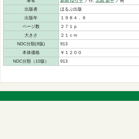
著者
新開 ゆり子
／作,
北島 新平
／画
出版者
ほるぷ出版
出版年
１９８４．６
ページ数
２７１ｐ
大きさ
２１ｃｍ
NDC分類(9版)
913
本体価格
￥１２００
NDC分類（10版）
913