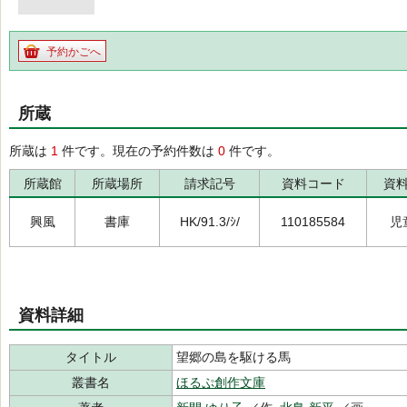
予約かごへ
所蔵
所蔵は
1
件です。現在の予約件数は
0
件です。
所蔵館
所蔵場所
請求記号
資料コード
資
興風
書庫
HK/91.3/ｼ/
110185584
児
資料詳細
タイトル
望郷の島を駆ける馬
叢書名
ほるぷ創作文庫