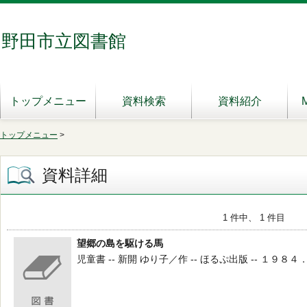
野田市立図書館
トップメニュー
資料検索
資料紹介
トップメニュー
>
資料詳細
1 件中、 1 件目
望郷の島を駆ける馬
児童書 -- 新開 ゆり子／作 -- ほるぷ出版 -- １９８４．６