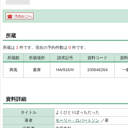
予約かごへ
所蔵
所蔵は
1
件です。現在の予約件数は
0
件です。
所蔵館
所蔵場所
請求記号
資料コード
資料
興風
書庫
HA/916/ﾛ/
100646264
一
資料詳細
タイトル
よくひとりぼっちだった
著者
モーリー・ロバートソン
／著