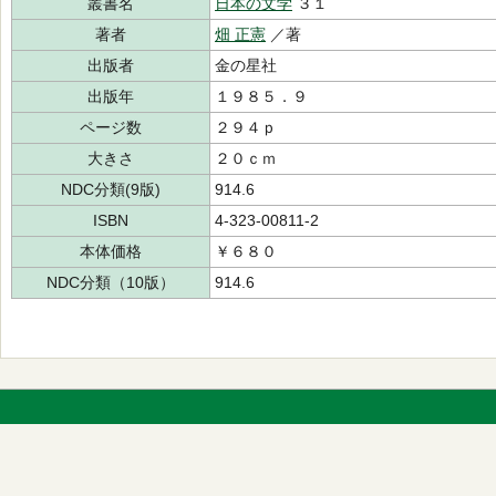
叢書名
日本の文学
３１
著者
畑 正憲
／著
出版者
金の星社
出版年
１９８５．９
ページ数
２９４ｐ
大きさ
２０ｃｍ
NDC分類(9版)
914.6
ISBN
4-323-00811-2
本体価格
￥６８０
NDC分類（10版）
914.6