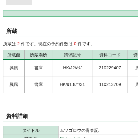
所蔵
所蔵は
2
件です。現在の予約件数は
0
件です。
所蔵館
所蔵場所
請求記号
資料コード
資
興風
書庫
HK/J2/ﾊﾀ/
210229407
興風
書庫
HK/91.8/ﾆ/31
110213709
資料詳細
タイトル
ムツゴロウの青春記