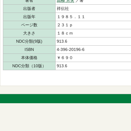
著者
高柳 芳夫
／著
出版者
祥伝社
出版年
１９８５．１１
ページ数
２３１ｐ
大きさ
１８ｃｍ
NDC分類(9版)
913.6
ISBN
4-396-20196-6
本体価格
￥６９０
NDC分類（10版）
913.6