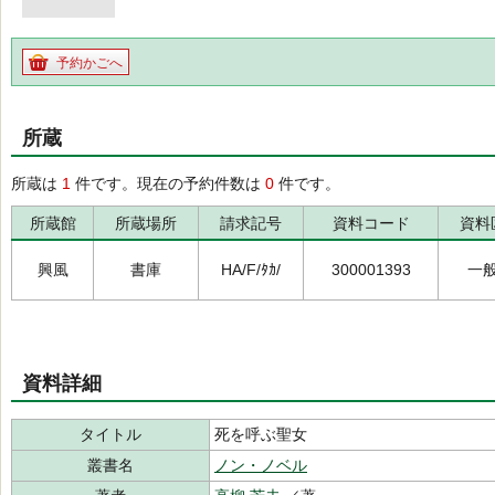
予約かごへ
所蔵
所蔵は
1
件です。現在の予約件数は
0
件です。
所蔵館
所蔵場所
請求記号
資料コード
資料
興風
書庫
HA/F/ﾀｶ/
300001393
一
資料詳細
タイトル
死を呼ぶ聖女
叢書名
ノン・ノベル