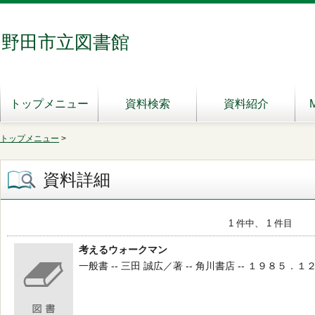
野田市立図書館
トップメニュー
資料検索
資料紹介
トップメニュー
>
資料詳細
1 件中、 1 件目
考えるウォークマン
一般書 -- 三田 誠広／著 -- 角川書店 -- １９８５．１２ --