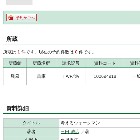
予約かごへ
所蔵
所蔵は
1
件です。現在の予約件数は
0
件です。
所蔵館
所蔵場所
請求記号
資料コード
資料
興風
書庫
HA/F/ﾐﾀ/
100694918
一
資料詳細
タイトル
考えるウォークマン
著者
三田 誠広
／著