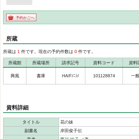
予約かごへ
所蔵
所蔵は
1
件です。現在の予約件数は
0
件です。
所蔵館
所蔵場所
請求記号
資料コード
資料
興風
書庫
HA/F/ﾆｼ/
101128874
一
資料詳細
タイトル
花の妹
副書名
岸田俊子伝