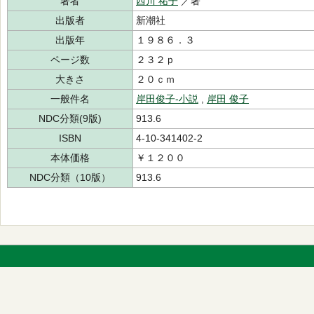
著者
西川 祐子
／著
出版者
新潮社
出版年
１９８６．３
ページ数
２３２ｐ
大きさ
２０ｃｍ
一般件名
岸田俊子-小説
,
岸田 俊子
NDC分類(9版)
913.6
ISBN
4-10-341402-2
本体価格
￥１２００
NDC分類（10版）
913.6