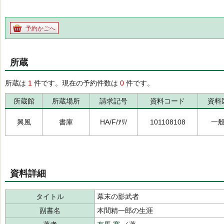
予約かごへ
所蔵
所蔵は
1
件です。現在の予約件数は
0
件です。
所蔵館
所蔵場所
請求記号
資料コード
資料
興風
書庫
HA/F/ｱﾘ/
101108108
一
資料詳細
タイトル
幕末の影武者
副書名
本間精一郎の生涯