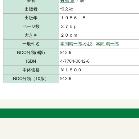
著者
有馬 寛
／著
出版者
恒文社
出版年
１９８６．５
ページ数
３７５ｐ
大きさ
２０ｃｍ
一般件名
本間精一郎-小説
,
本間 精一郎
NDC分類(9版)
913.6
ISBN
4-7704-0642-8
本体価格
￥１８００
NDC分類（10版）
913.6