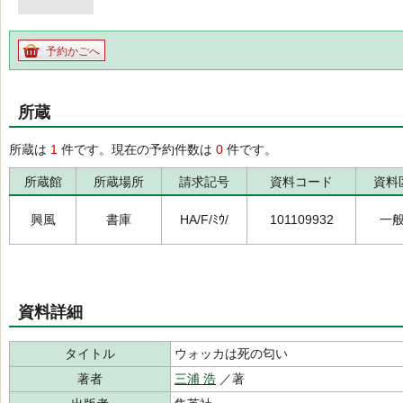
予約かごへ
所蔵
所蔵は
1
件です。現在の予約件数は
0
件です。
所蔵館
所蔵場所
請求記号
資料コード
資料
興風
書庫
HA/F/ﾐｳ/
101109932
一
資料詳細
タイトル
ウォッカは死の匂い
著者
三浦 浩
／著