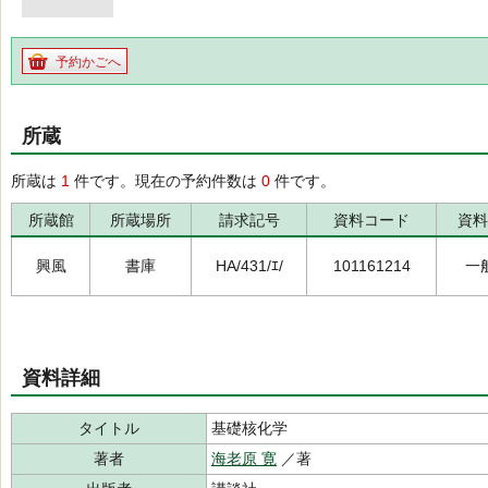
予約かごへ
所蔵
所蔵は
1
件です。現在の予約件数は
0
件です。
所蔵館
所蔵場所
請求記号
資料コード
資料
興風
書庫
HA/431/ｴ/
101161214
一
資料詳細
タイトル
基礎核化学
著者
海老原 寛
／著