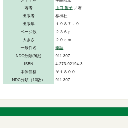
著者
山口 誓子
／著
出版者
桜楓社
出版年
１９８７．９
ページ数
２３６ｐ
大きさ
２０ｃｍ
一般件名
季語
NDC分類(9版)
911.307
ISBN
4-273-02194-3
本体価格
￥１８００
NDC分類（10版）
911.307