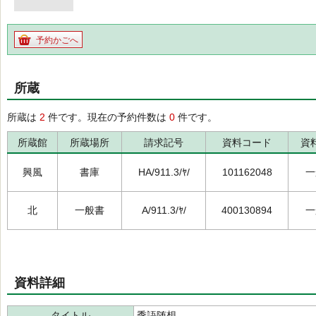
予約かごへ
所蔵
所蔵は
2
件です。現在の予約件数は
0
件です。
所蔵館
所蔵場所
請求記号
資料コード
資
興風
書庫
HA/911.3/ﾔ/
101162048
一
北
一般書
A/911.3/ﾔ/
400130894
一
資料詳細
タイトル
季語随想