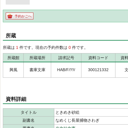
予約かごへ
所蔵
所蔵は
1
件です。現在の予約件数は
0
件です。
所蔵館
所蔵場所
請求記号
資料コード
資
興風
書庫文庫
HAB/F/ﾂﾂ/
300121332
資料詳細
タイトル
ときめき砂絵
副書名
なめくじ長屋捕物さわぎ