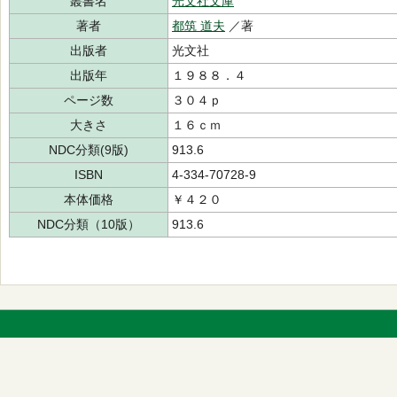
叢書名
光文社文庫
著者
都筑 道夫
／著
出版者
光文社
出版年
１９８８．４
ページ数
３０４ｐ
大きさ
１６ｃｍ
NDC分類(9版)
913.6
ISBN
4-334-70728-9
本体価格
￥４２０
NDC分類（10版）
913.6