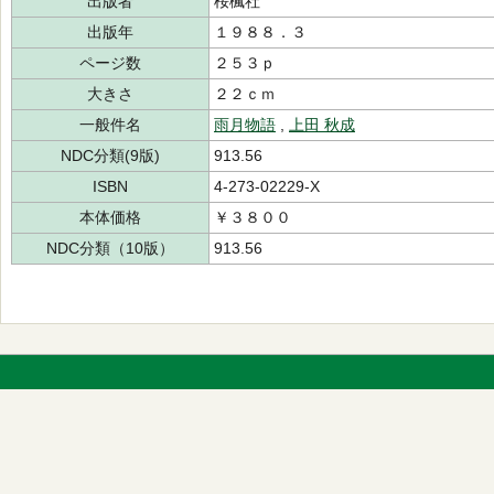
出版者
桜楓社
出版年
１９８８．３
ページ数
２５３ｐ
大きさ
２２ｃｍ
一般件名
雨月物語
,
上田 秋成
NDC分類(9版)
913.56
ISBN
4-273-02229-X
本体価格
￥３８００
NDC分類（10版）
913.56