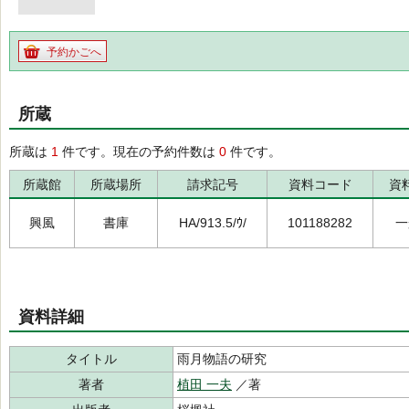
予約かごへ
所蔵
所蔵は
1
件です。現在の予約件数は
0
件です。
所蔵館
所蔵場所
請求記号
資料コード
資
興風
書庫
HA/913.5/ｳ/
101188282
一
資料詳細
タイトル
雨月物語の研究
著者
植田 一夫
／著