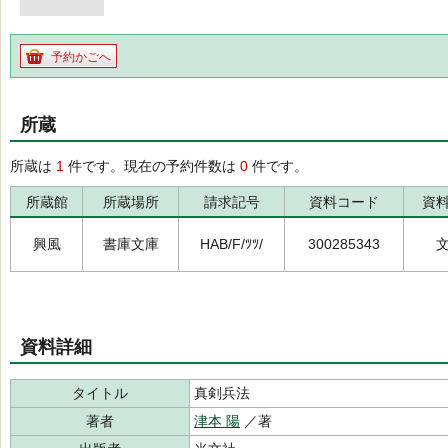
予約かごへ
所蔵
所蔵は
1
件です。現在の予約件数は
0
件です。
所蔵館
所蔵場所
請求記号
資料コード
資
興風
書庫文庫
HAB/F/ﾂﾂ/
300285343
資料詳細
タイトル
真剣兵法
著者
津本 陽
／著