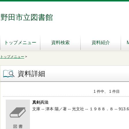
野田市立図書館
トップメニュー
資料検索
資料紹介
トップメニュー
>
資料詳細
1 件中、 1 件目
真剣兵法
文庫 -- 津本 陽／著 -- 光文社 -- １９８８．８ -- 913.6