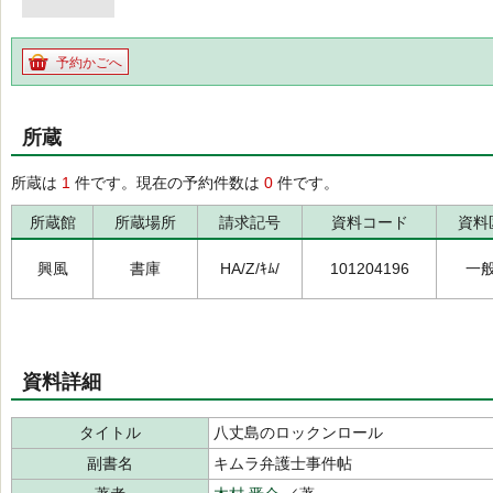
予約かごへ
所蔵
所蔵は
1
件です。現在の予約件数は
0
件です。
所蔵館
所蔵場所
請求記号
資料コード
資料
興風
書庫
HA/Z/ｷﾑ/
101204196
一
資料詳細
タイトル
八丈島のロックンロール
副書名
キムラ弁護士事件帖