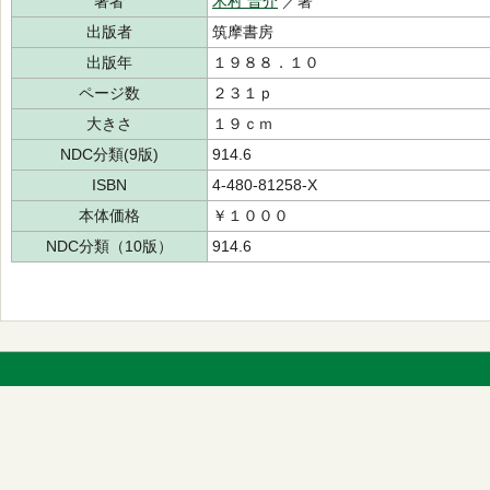
著者
木村 晋介
／著
出版者
筑摩書房
出版年
１９８８．１０
ページ数
２３１ｐ
大きさ
１９ｃｍ
NDC分類(9版)
914.6
ISBN
4-480-81258-X
本体価格
￥１０００
NDC分類（10版）
914.6