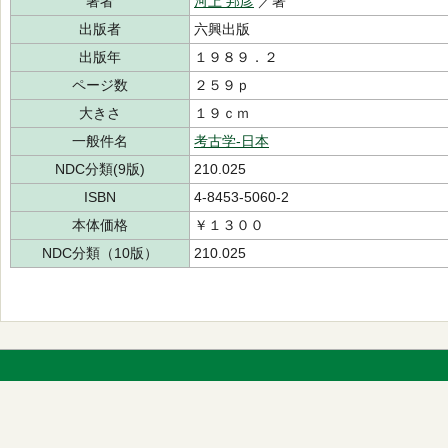
著者
河上 邦彦
／著
出版者
六興出版
出版年
１９８９．２
ページ数
２５９ｐ
大きさ
１９ｃｍ
一般件名
考古学-日本
NDC分類(9版)
210.025
ISBN
4-8453-5060-2
本体価格
￥１３００
NDC分類（10版）
210.025