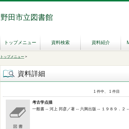
野田市立図書館
トップメニュー
資料検索
資料紹介
トップメニュー
>
資料詳細
1 件中、 1 件目
考古学点描
一般書 -- 河上 邦彦／著 -- 六興出版 -- １９８９．２ -- 