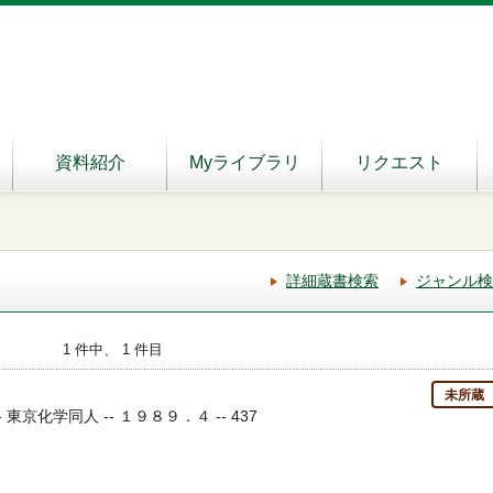
資料紹介
Myライブラリ
リクエスト
詳細蔵書検索
ジャンル検
1 件中、 1 件目
未所蔵
 東京化学同人 -- １９８９．４ -- 437