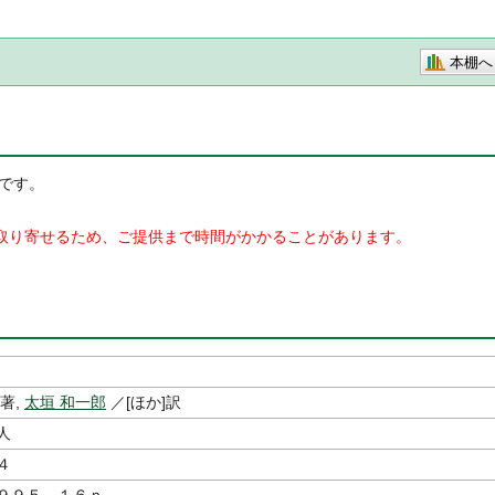
本棚へ
です。
取り寄せるため、ご提供まで時間がかかることがあります。
著,
太垣 和一郎
／[ほか]訳
人
４