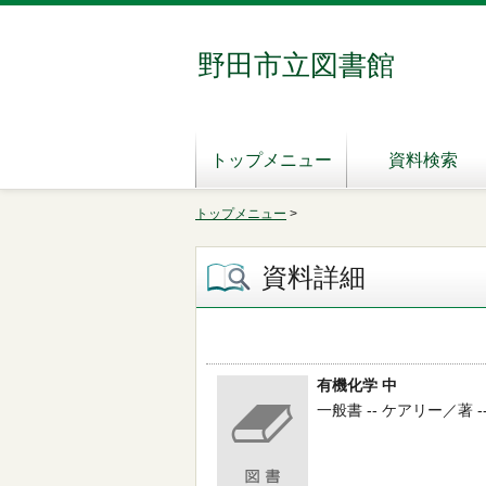
野田市立図書館
トップメニュー
資料検索
トップメニュー
>
資料詳細
有機化学 中
一般書 -- ケアリー／著 --