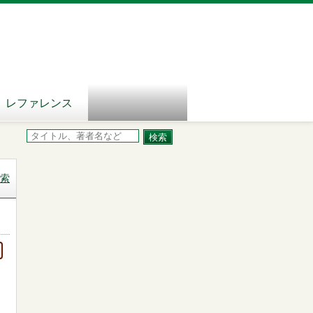
レファレンス
索