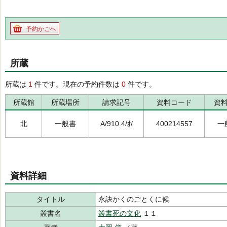
予約かごへ
所蔵
所蔵は
1
件です。現在の予約件数は
0
件です。
所蔵館
所蔵場所
請求記号
資料コード
資
北
一般書
A/910.4/ｵ/
400214557
一
資料詳細
タイトル
永訣かくのごとくに候
叢書名
叢書死の文化
１１