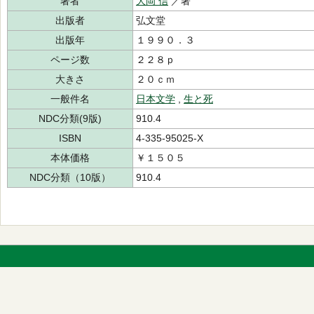
著者
大岡 信
／著
出版者
弘文堂
出版年
１９９０．３
ページ数
２２８ｐ
大きさ
２０ｃｍ
一般件名
日本文学
,
生と死
NDC分類(9版)
910.4
ISBN
4-335-95025-X
本体価格
￥１５０５
NDC分類（10版）
910.4