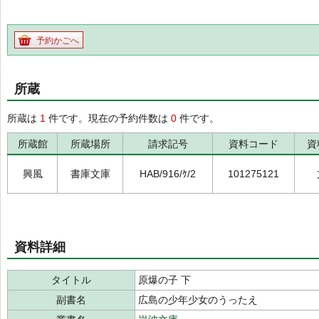
予約かごへ
所蔵
所蔵は
1
件です。現在の予約件数は
0
件です。
所蔵館
所蔵場所
請求記号
資料コード
資
興風
書庫文庫
HAB/916/ｹ/2
101275121
資料詳細
タイトル
原爆の子 下
副書名
広島の少年少女のうったえ