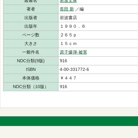
叢書名
岩波文庫
著者
長田 新
／編
出版者
岩波書店
出版年
１９９０．６
ページ数
２６５ｐ
大きさ
１５ｃｍ
一般件名
原子爆弾-被害
NDC分類(9版)
916
ISBN
4-00-331772-6
本体価格
￥４４７
NDC分類（10版）
916