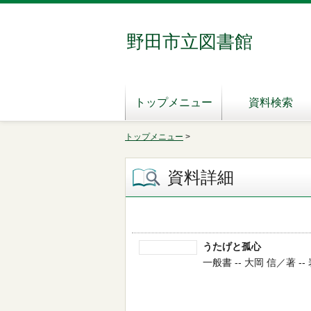
野田市立図書館
トップメニュー
資料検索
トップメニュー
>
資料詳細
うたげと孤心
一般書 -- 大岡 信／著 -- 