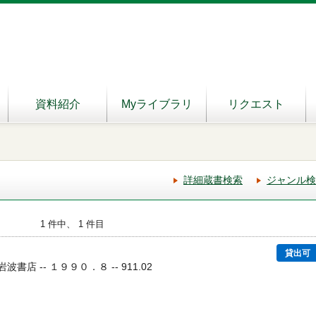
資料紹介
Myライブラリ
リクエスト
詳細蔵書検索
ジャンル検
1 件中、 1 件目
貸出可
岩波書店 -- １９９０．８ -- 911.02