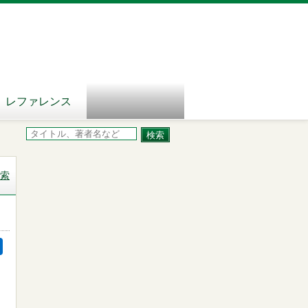
レファレンス
索