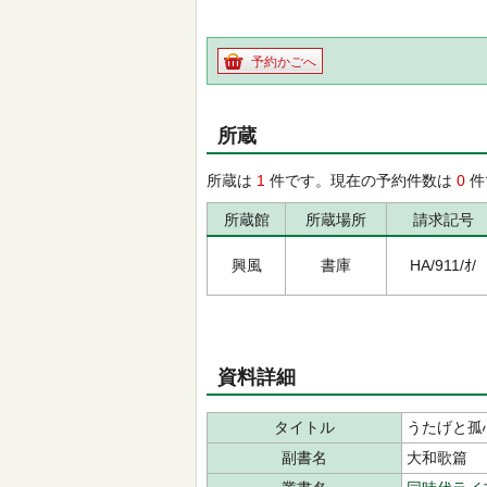
予約かごへ
所蔵
所蔵は
1
件です。現在の予約件数は
0
件
所蔵館
所蔵場所
請求記号
興風
書庫
HA/911/ｵ/
資料詳細
タイトル
うたげと孤
副書名
大和歌篇