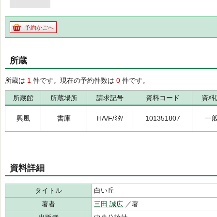
予約かごへ
所蔵
所蔵は
1
件です。現在の予約件数は
0
件です。
所蔵館
所蔵場所
請求記号
資料コード
資料
興風
書庫
HA/F/ﾐﾀ/
101351807
一
資料詳細
タイトル
白い丘
著者
三田 誠広
／著